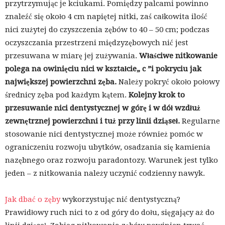
przytrzymując je kciukami. Pomiędzy palcami powinno
znaleźć się około 4 cm napiętej nitki, zaś całkowita ilość
nici zużytej do czyszczenia zębów to 40 – 50 cm; podczas
oczyszczania przestrzeni międzyzębowych nić jest
przesuwana w miarę jej zużywania.
Właściwe nitkowanie
polega na owinięciu nici w kształcie„ c ”i pokryciu jak
największej powierzchni zęba.
Należy pokryć około połowy
średnicy zęba pod każdym kątem.
Kolejny krok to
przesuwanie nici dentystycznej w górę i w dół wzdłuż
zewnętrznej powierzchni i tuż przy linii dziąseł.
Regularne
stosowanie nici dentystycznej może również pomóc w
ograniczeniu rozwoju ubytków, osadzania się kamienia
nazębnego oraz rozwoju paradontozy. Warunek jest tylko
jeden – z nitkowania należy uczynić codzienny nawyk.
Jak dbać o zęby
wykorzystując nić dentystyczną?
Prawidłowy ruch nici to z od góry do dołu, sięgający aż do