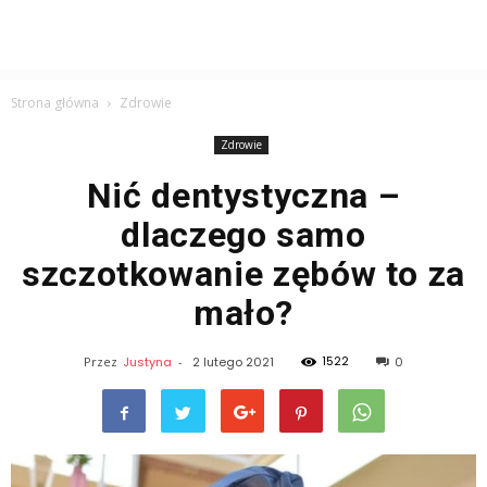
Strona główna
Zdrowie
Zdrowie
Nić dentystyczna –
dlaczego samo
szczotkowanie zębów to za
mało?
1522
Przez
Justyna
-
2 lutego 2021
0