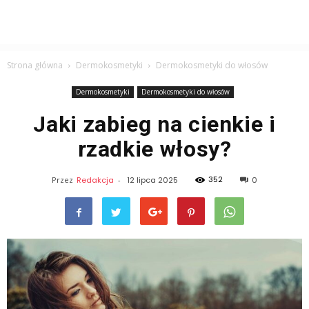
Strona główna
Dermokosmetyki
Dermokosmetyki do włosów
Dermokosmetyki
Dermokosmetyki do włosów
Jaki zabieg na cienkie i
rzadkie włosy?
352
Przez
Redakcja
-
12 lipca 2025
0