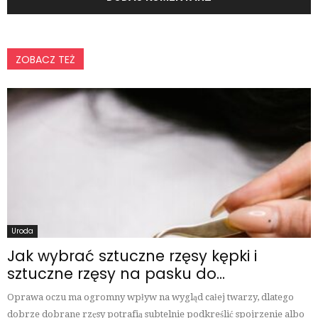
ZOBACZ TEŻ
Uroda
Jak wybrać sztuczne rzęsy kępki i
sztuczne rzęsy na pasku do...
Oprawa oczu ma ogromny wpływ na wygląd całej twarzy, dlatego
dobrze dobrane rzęsy potrafią subtelnie podkreślić spojrzenie albo