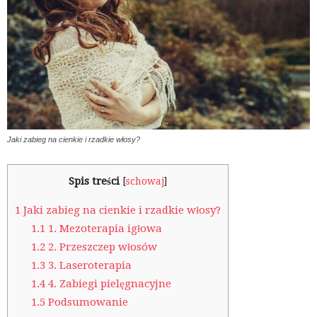
Jaki zabieg na cienkie i rzadkie włosy?
Spis treści
[
schowaj
]
1
Jaki zabieg na cienkie i rzadkie włosy?
1.1
1. Mezoterapia igłowa
1.2
2. Przeszczep włosów
1.3
3. Laseroterapia
1.4
4. Zabiegi pielęgnacyjne
1.5
Podsumowanie