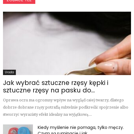
Uroda
Jak wybrać sztuczne rzęsy kępki i
sztuczne rzęsy na pasku do...
Oprawa oczu ma ogromny wpływ na wygląd całej twarzy, dlatego
dobrze dobrane rzęsy potrafią subtelnie podkreślić spojrzenie albo
stworzyć wyrazisty efekt idealny na wyjątkową...
Kiedy myślenie nie pomaga, tylko męczy.
Czym są ruminacje i jak...