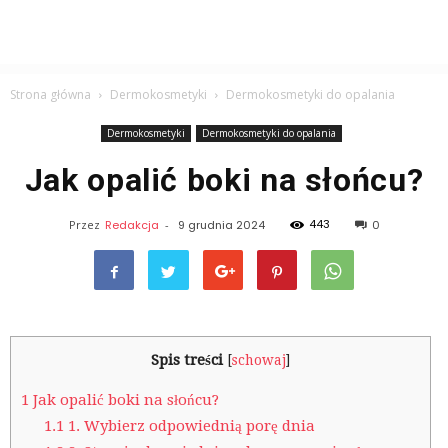
Strona główna
Dermokosmetyki
Dermokosmetyki do opalania
Dermokosmetyki
Dermokosmetyki do opalania
Jak opalić boki na słońcu?
443
Przez
Redakcja
-
9 grudnia 2024
0
Spis treści
[
schowaj
]
1
Jak opalić boki na słońcu?
1.1
1. Wybierz odpowiednią porę dnia