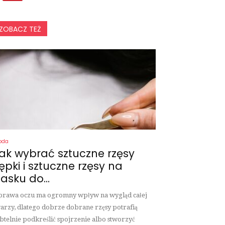
ZOBACZ TEŻ
oda
ak wybrać sztuczne rzęsy
ępki i sztuczne rzęsy na
asku do...
rawa oczu ma ogromny wpływ na wygląd całej
arzy, dlatego dobrze dobrane rzęsy potrafią
btelnie podkreślić spojrzenie albo stworzyć