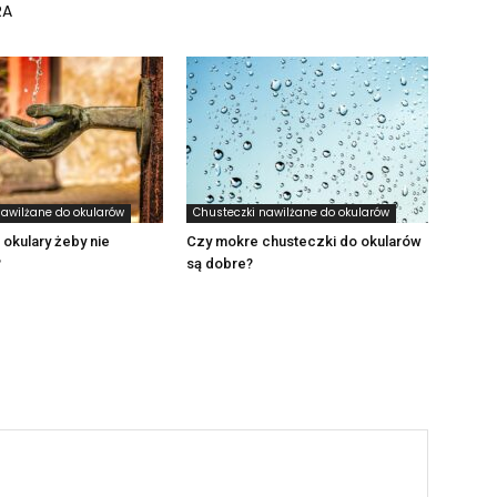
RA
nawilżane do okularów
Chusteczki nawilżane do okularów
 okulary żeby nie
Czy mokre chusteczki do okularów
?
są dobre?