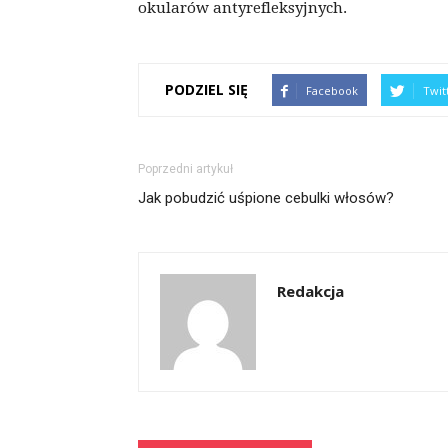
okularów antyrefleksyjnych.
PODZIEL SIĘ
Facebook
Twit
Poprzedni artykuł
Jak pobudzić uśpione cebulki włosów?
Redakcja