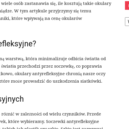
ele osób zastanawia się, ile kosztują takie okulary
niądze. W tym artykule przyjrzymy się temu
K
nniki, które wpływają na cenę okularów
efleksyjne?
lną warstwą, która minimalizuje odbicia światła od
 światła przechodzi przez soczewkę, co poprawia
tkowo, okulary antyrefleksyjne chronią nasze oczy
tóre może prowadzić do uszkodzenia siatkówki.
syjnych
 różnić w zależności od wielu czynników. Przede
wek, które wybieramy. Soczewki antyrefleksyjne