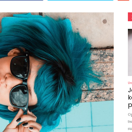
Ur
J
k
p
Op
tw
su