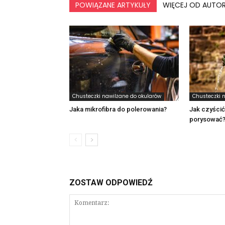
POWIĄZANE ARTYKUŁY
WIĘCEJ OD AUTO
Chusteczki nawilżane do okularów
Chusteczki 
Jaka mikrofibra do polerowania?
Jak czyścić
porysować
ZOSTAW ODPOWIEDŹ