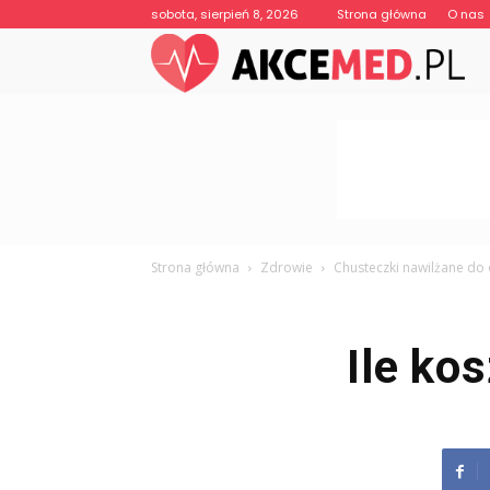
sobota, sierpień 8, 2026
Strona główna
O nas
Strona główna
Zdrowie
Chusteczki nawilżane do
Ile ko