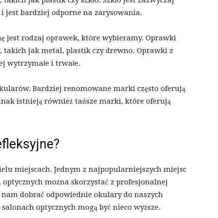
akich jak plastik czy szkło. Szkło jest zazwyczaj
a i jest bardziej odporne na zarysowania.
 jest rodzaj oprawek, które wybieramy. Oprawki
takich jak metal, plastik czy drewno. Oprawki z
ej wytrzymałe i trwałe.
ularów. Bardziej renomowane marki często oferują
dnak istnieją również tańsze marki, które oferują
efleksyjne?
elu miejscach. Jednym z najpopularniejszych miejsc
h optycznych można skorzystać z profesjonalnej
ą nam dobrać odpowiednie okulary do naszych
w salonach optycznych mogą być nieco wyższe.