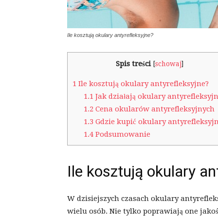
Ile kosztują okulary antyrefleksyjne?
Spis treści
[
schowaj
]
1
Ile kosztują okulary antyrefleksyjne?
1.1
Jak działają okulary antyrefleksyj
1.2
Cena okularów antyrefleksyjnych
1.3
Gdzie kupić okulary antyrefleksyj
1.4
Podsumowanie
Ile kosztują okulary an
W dzisiejszych czasach okulary antyreflek
wielu osób. Nie tylko poprawiają one jako