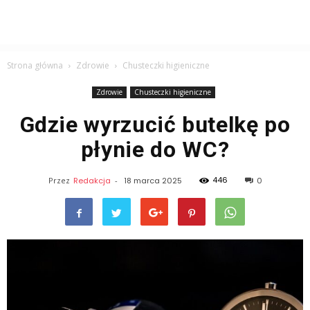
Strona główna
Zdrowie
Chusteczki higieniczne
Zdrowie
Chusteczki higieniczne
Gdzie wyrzucić butelkę po
płynie do WC?
446
Przez
Redakcja
-
18 marca 2025
0