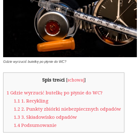
Gdzie wyrzucić butelkę po płynie do WC?
Spis treści
[
schowaj
]
1
Gdzie wyrzucić butelkę po płynie do WC?
1.1
1. Recykling
1.2
2. Punkty zbiórki niebezpiecznych odpadów
1.3
3. Składowisko odpadów
1.4
Podsumowanie