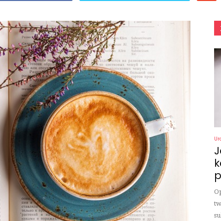
Ur
J
k
p
Op
tw
su