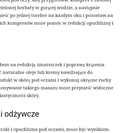
emu pod oczy. Aby przygotować kompres z zielonej
zielonej herbaty w gorącej wodzie, a następnie
mieść po jednej torebce na każdym oku i pozostaw na
kich kompresów może pomóc w redukcji opuchlizny i
bem na redukcję zmarszczek i poprawę krążenia
 naturalne oleje lub kremy nawilżające do
odukt w skórę pod oczami i wykonuj okrężne ruchy
ykonywanie takiego masażu może przynieść widoczne
lastyczności skóry.
ki odżywcze
czki i opuchlizna pod oczami, może być wynikiem