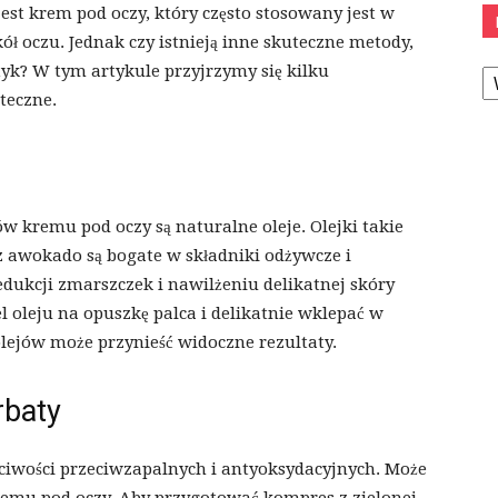
st krem pod oczy, który często stosowany jest w
ół oczu. Jednak czy istnieją inne skuteczne metody,
K
yk? W tym artykule przyjrzymy się kilku
teczne.
 kremu pod oczy są naturalne oleje. Olejki takie
 z awokado są bogate w składniki odżywcze i
dukcji zmarszczek i nawilżeniu delikatnej skóry
l oleju na opuszkę palca i delikatnie wklepać w
lejów może przynieść widoczne rezultaty.
rbaty
ściwości przeciwzapalnych i antyoksydacyjnych. Może