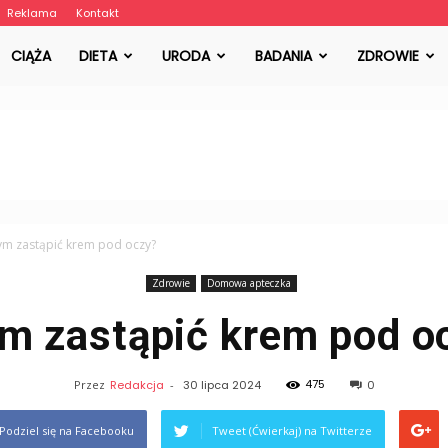
Reklama
Kontakt
Akcemed.pl
CIĄŻA
DIETA
URODA
BADANIA
ZDROWIE
ym zastąpić krem pod oczy?
Zdrowie
Domowa apteczka
m zastąpić krem pod o
475
Przez
Redakcja
-
30 lipca 2024
0
Podziel się na Facebooku
Tweet (Ćwierkaj) na Twitterze