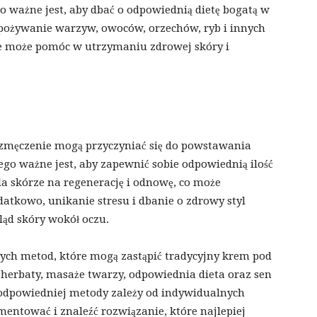
 ważne jest, aby dbać o odpowiednią dietę bogatą w
Spożywanie warzyw, owoców, orzechów, ryb i innych
e może pomóc w utrzymaniu zdrowej skóry i
e zmęczenie mogą przyczyniać się do powstawania
ego ważne jest, aby zapewnić sobie odpowiednią ilość
a skórze na regenerację i odnowę, co może
odatkowo, unikanie stresu i dbanie o zdrowy styl
ąd skóry wokół oczu.
ych metod, które mogą zastąpić tradycyjny krem pod
j herbaty, masaże twarzy, odpowiednia dieta oraz sen
r odpowiedniej metody zależy od indywidualnych
ymentować i znaleźć rozwiązanie, które najlepiej