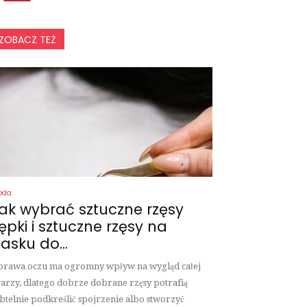
ZOBACZ TEŻ
oda
ak wybrać sztuczne rzęsy
ępki i sztuczne rzęsy na
asku do...
rawa oczu ma ogromny wpływ na wygląd całej
arzy, dlatego dobrze dobrane rzęsy potrafią
btelnie podkreślić spojrzenie albo stworzyć