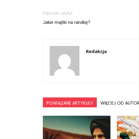
Poprzedni artykuł
Jakie majtki na randkę?
Redakcja
POWIĄZANE ARTYKUŁY
WIĘCEJ OD AUTO