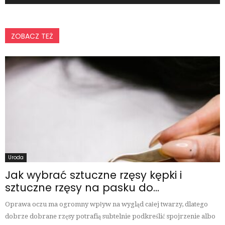
ZOBACZ TEŻ
Uroda
Jak wybrać sztuczne rzęsy kępki i
sztuczne rzęsy na pasku do...
Oprawa oczu ma ogromny wpływ na wygląd całej twarzy, dlatego
dobrze dobrane rzęsy potrafią subtelnie podkreślić spojrzenie albo