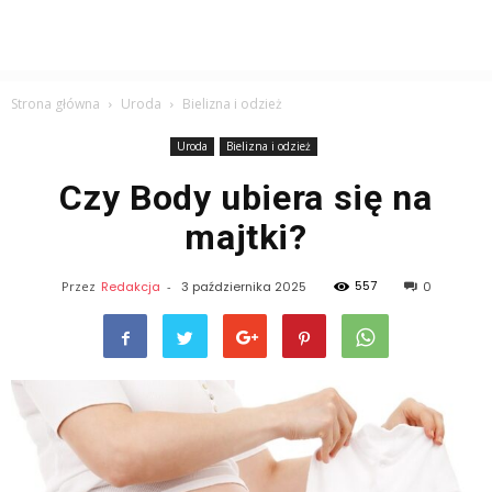
Strona główna
Uroda
Bielizna i odzież
Uroda
Bielizna i odzież
Czy Body ubiera się na
majtki?
557
Przez
Redakcja
-
3 października 2025
0