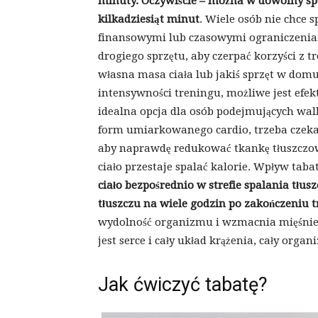
minuty. Oczywiście – można w dowolny sp
kilkadziesiąt minut
. Wiele osób nie chce 
finansowymi lub czasowymi ograniczeniami
drogiego sprzętu, aby czerpać korzyści z t
własna masa ciała lub jakiś sprzęt w domu
intensywności treningu, możliwe jest efek
idealna opcja dla osób podejmujących wal
form umiarkowanego cardio, trzeba czekać, 
aby naprawdę redukować tkankę tłuszczow
ciało przestaje spalać kalorie. Wpływ tabat
ciało bezpośrednio w strefie spalania tłus
tłuszczu na wiele godzin po zakończeniu t
wydolność organizmu i wzmacnia mięśnie
jest serce i cały układ krążenia, cały organ
Jak ćwiczyć tabatę?