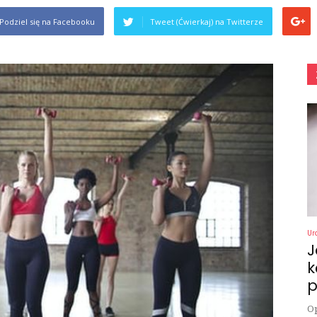
Podziel się na Facebooku
Tweet (Ćwierkaj) na Twitterze
Ur
J
k
p
Op