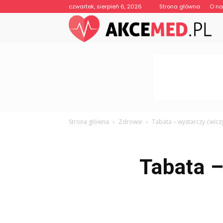
czwartek, sierpień 6, 2026
Strona główna
O n
Strona główna
Zdrowie
Tabata – wystarczy ćwiczy
Tabata –