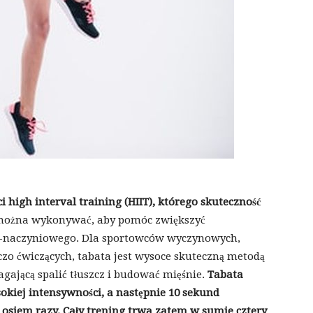
 high interval training (HIIT), którego skuteczność
 można wykonywać, aby pomóc zwiększyć
o-naczyniowego. Dla sportowców wyczynowych,
zo ćwiczących, tabata jest wysoce skuteczną metodą
ającą spalić tłuszcz i budować mięśnie.
Tabata
okiej intensywności, a następnie 10 sekund
 osiem razy. Cały trening trwa zatem w sumie cztery