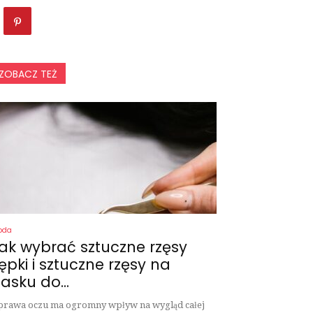
ZOBACZ TEŻ
oda
ak wybrać sztuczne rzęsy
ępki i sztuczne rzęsy na
asku do...
rawa oczu ma ogromny wpływ na wygląd całej