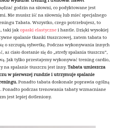
osób wydłużać trening i trenować nawet
spędzać godzin na siłowni, co podyktowane jest
. Nie musisz iść na siłownię lub mieć specjalnego
reningu Tabata. Wszystko, czego potrzebujesz, to
, taki jak
opaski elastyczne
i hantle. Dzięki wysokiej
tywne spalanie tkanki tłuszczowej, zatem tabata to
kę o szczupłą sylwetkę. Podczas wykonywania innych
aż ciało dostanie się do „strefy spalania tłuszczu”,
ą. Jak tylko przestajemy wykonywać trening cardio,
y na spalanie tłuszczu jest inny.
Tabata umieszcza
zczu w pierwszej rundzie i utrzymuje spalanie
reningu.
Ponadto tabata doskonale poprawia ogólną
. Ponadto podczas trenowania tabaty wzmacniane
izm jest lepiej dotleniony.