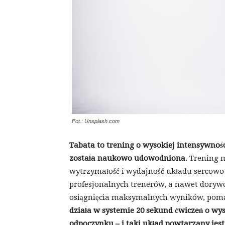
Fot.: Unsplash.com
Tabata to trening o wysokiej intensywności
została naukowo udowodniona
. Trening
wytrzymałość i wydajność układu sercow
profesjonalnych trenerów, a nawet dorywc
osiągnięcia maksymalnych wyników, pomag
działa w systemie 20 sekund ćwiczeń o wys
odpoczynku – i taki układ powtarzany jest