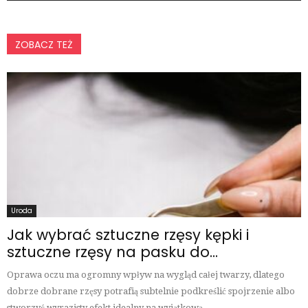
ZOBACZ TEŻ
Uroda
Jak wybrać sztuczne rzęsy kępki i
sztuczne rzęsy na pasku do...
Oprawa oczu ma ogromny wpływ na wygląd całej twarzy, dlatego
dobrze dobrane rzęsy potrafią subtelnie podkreślić spojrzenie albo
stworzyć wyrazisty efekt idealny na wyjątkową...