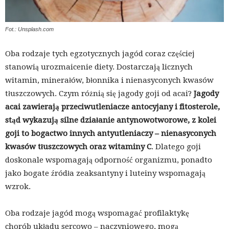
Fot.: Unsplash.com
Oba rodzaje tych egzotycznych jagód coraz częściej
stanowią urozmaicenie diety. Dostarczają licznych
witamin, minerałów, błonnika i nienasyconych kwasów
tłuszczowych. Czym różnią się jagody goji od acai?
Jagody
acai zawierają przeciwutleniacze antocyjany i fitosterole,
stąd wykazują silne działanie antynowotworowe, z kolei
goji to bogactwo innych antyutleniaczy – nienasyconych
kwasów tłuszczowych oraz witaminy C
. Dlatego goji
doskonale wspomagają odporność organizmu, ponadto
jako bogate źródła zeaksantyny i luteiny wspomagają
wzrok.
Oba rodzaje jagód mogą wspomagać profilaktykę
chorób układu sercowo – naczyniowego, mogą