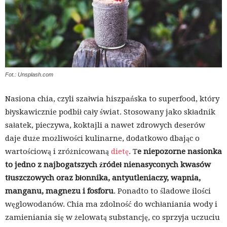
Fot.: Unsplash.com
Nasiona chia, czyli szałwia hiszpańska to superfood, który
błyskawicznie podbił cały świat. Stosowany jako składnik
sałatek, pieczywa, koktajli a nawet zdrowych deserów
daje duże możliwości kulinarne, dodatkowo dbając o
wartościową i zróżnicowaną
dietę
. T
e niepozorne nasionka
to jedno z najbogatszych źródeł nienasyconych kwasów
tłuszczowych oraz błonnika, antyutleniaczy, wapnia,
manganu, magnezu i fosforu
. Ponadto to śladowe ilości
węglowodanów. Chia ma zdolność do wchłaniania wody i
zamieniania się w żelowatą substancję, co sprzyja uczuciu