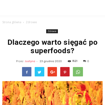
Strona główna
Zdrowie
Zdrowie
Dlaczego warto sięgać po
superfoods?
1521
Przez
Justyna
-
23 grudnia 2020
0