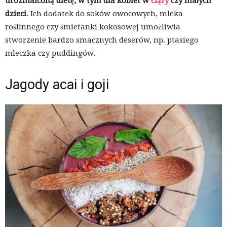
urozmaiconą dietę, w tym dla kobiet w
ciąży
czy małych
dzieci
. Ich dodatek do soków owocowych, mleka
roślinnego czy śmietanki kokosowej umożliwia
stworzenie bardzo smacznych deserów, np. ptasiego
mleczka czy puddingów.
Jagody acai i goji