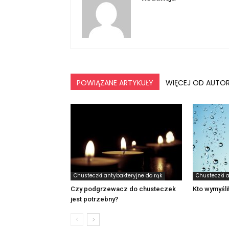
POWIĄZANE ARTYKUŁY
WIĘCEJ OD AUTO
Chusteczki antybakteryjne do rąk
Chusteczki a
Czy podgrzewacz do chusteczek
Kto wymyśli
jest potrzebny?