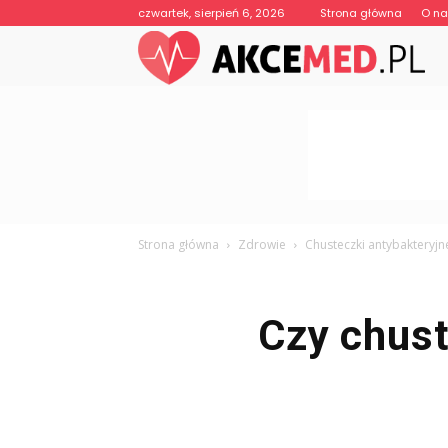
czwartek, sierpień 6, 2026
Strona główna
O n
Strona główna
Zdrowie
Chusteczki antybakteryjn
Czy chus