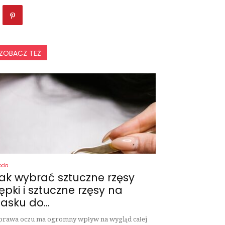
ZOBACZ TEŻ
oda
ak wybrać sztuczne rzęsy
ępki i sztuczne rzęsy na
asku do...
rawa oczu ma ogromny wpływ na wygląd całej