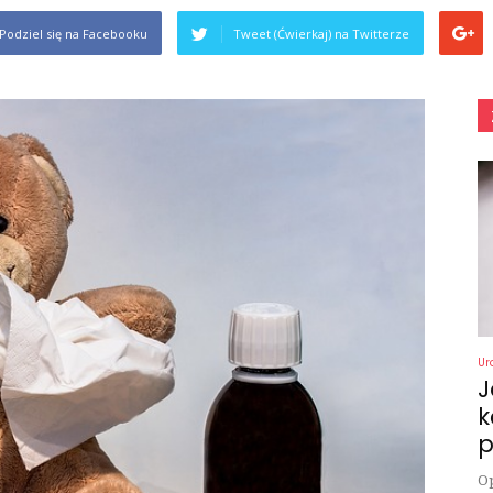
Podziel się na Facebooku
Tweet (Ćwierkaj) na Twitterze
Ur
J
k
p
Op