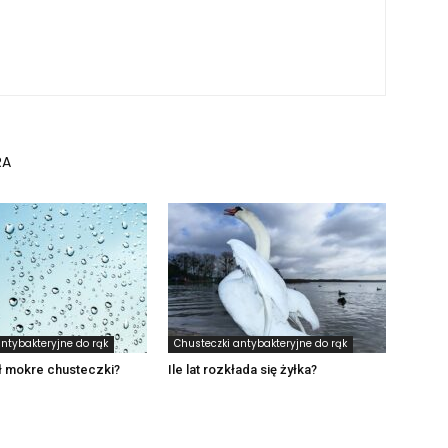
RA
ntybakteryjne do rąk
Chusteczki antybakteryjne do rąk
ł mokre chusteczki?
Ile lat rozkłada się żyłka?