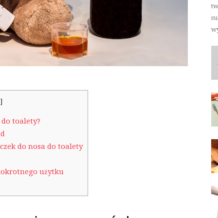
tw
su
wy
j
]
do toalety?
ad
zek do nosa do toalety
elokrotnego użytku